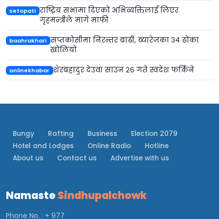
राष्ट्रिय सभामा दिएको अभिव्यक्तिलाई लिएर
setopati
गृहमन्त्रीले मागे माफी
सप्तकोसीमा निरन्तर बाढी, ब्यारेजका ३४ ढोका
baahrakhari
खोलियो
शेरबहादुर देउवा साउन २६ गते स्वदेश फर्किने
onlinekhabar
Bungy
Rafting
Business
Election 2079
Hotel and Lodges
Online Radio
Hotline
About us
Contact us
Advertise with us
Namaste
Sindhupalchowk
Phone No. : + 977