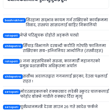
सिरहामा सद्भाव कायम गर्न राखिएको कार्यक्रममा
baahrakhari
विवाद, रास्वपा सांसदलाई बाहिर निकालियो
नेप्से परिसूचक दोहोरो अङ्कले घट्यो
ratopati
सिँचाइ विभागले दरबन्दी कटौति गरेपछि फाजिलमा
shilapatra
राखिएका सब–इन्जिनियर आन्दोलित (तस्वीरहरू)
३ जना सहसचिवको सरुवा, काठमाडौँ महानगरको
ratopati
प्रमुख प्रशासकीय अधिकृतमा अर्याल
सर्वोच्च अदालतद्वारा गगनलाई झट्का, देउवा पक्षलाई
shilapatra
राहत !
मोटरसाइकलको ठक्करबाट लडेकी स्कुटर चालकलाई
setopati
फोहोर बोक्ने गाडीले ठक्कर दिँदा मृत्यु
पूर्वप्रधानमन्त्री देउवा साउन २६ गते स्वदेश फर्कने
setopati