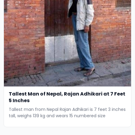
Tallest Man of Nepal, Rajan Adhikari at 7 Feet
5 Inches
Tallest man from Nepal Rajan Adhikari is 7 feet 3 inches
tall, weighs 139 kg and wears 15 numbered size